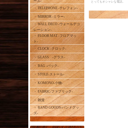
ース-
とってもオシャレな電話。
・ TELEPHONE -テレフォン-
・ MIRROR -ミラー-
・ WALL DECO -ウォールデコ
レーション-
・ FLOOR MAT -フロアマッ
ト-
・ CLOCK -クロック-
・ GLASS -グラス-
・ BAG -バック-
・ STOLE-ストール-
・ KOMONO-小物-
・ FABRIC-ファブリック-
・ 雑貨
・ BAND GOODS-バンドグッ
ズ-