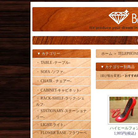
|
▼ カテゴリー
ホーム
＞
TELEPHO
・ TABLE -テーブル-
▼ カテゴリー別商品
・ SOFA -ソファ-
[並び順を変更]
・おすすめ
・ CHAIR - チェアー-
・ CABINET-キャビネット-
・ RACK-SHELF-ラック-シェ
ルフ-
・ STATIONARY-ステーショナ
リー-
・ LIGHT-ライト-
ハイヒールフォ
・ FLOWER BASE -フラワーベ
1,995円(税込)