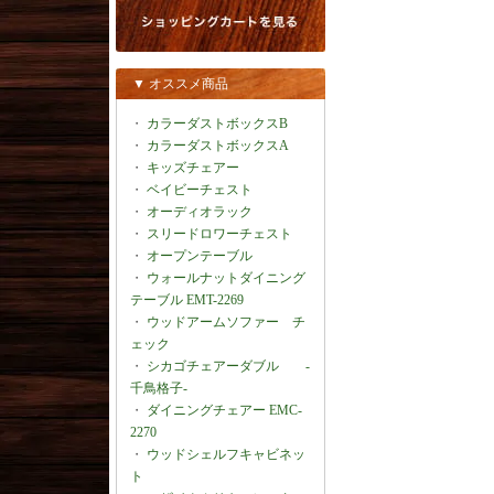
▼ オススメ商品
・
カラーダストボックスB
・
カラーダストボックスA
・
キッズチェアー
・
ベイビーチェスト
・
オーディオラック
・
スリードロワーチェスト
・
オープンテーブル
・
ウォールナットダイニング
テーブル EMT-2269
・
ウッドアームソファー チ
ェック
・
シカゴチェアーダブル -
千鳥格子-
・
ダイニングチェアー EMC-
2270
・
ウッドシェルフキャビネッ
ト