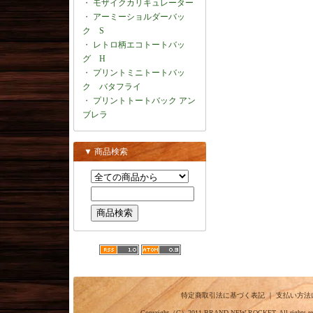
・
モザイクカリキュレーター
・
アーミーショルダーバッ
ク S
・
レトロ柄エコトートバッ
グ H
・
プリントミニトートバッ
ク バタフライ
・
プリントトートバック アン
ブレラ
▼ 商品検索
特定商取引法に基づく表記
｜
支払い方法
Copyright（C）2011
BRAND NEW ROCKET.
All ri