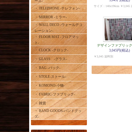
3,045円(税込)
ース-
サイズ：140x196cm ￥3,045
・ TELEPHONE -テレフォン-
・ MIRROR -ミラー-
・ WALL DECO -ウォールデコ
レーション-
・ FLOOR MAT -フロアマッ
ト-
デザインファブリック
・ CLOCK -クロック-
3,045円(税込)
￥3,045 送料別
・ GLASS -グラス-
・ BAG -バック-
・ STOLE-ストール-
・ KOMONO-小物-
・ FABRIC-ファブリック-
・ 雑貨
・ BAND GOODS-バンドグッ
ズ-