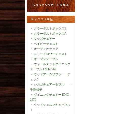
▼ オススメ商品
・
カラーダストボックスB
・
カラーダストボックスA
・
キッズチェアー
・
ベイビーチェスト
・
オーディオラック
・
スリードロワーチェスト
・
オープンテーブル
・
ウォールナットダイニング
テーブル EMT-2269
・
ウッドアームソファー チ
ェック
・
シカゴチェアーダブル -
千鳥格子-
・
ダイニングチェアー EMC-
2270
・
ウッドシェルフキャビネッ
ト