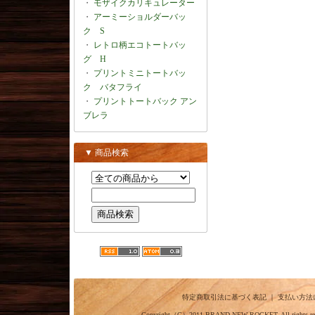
・
モザイクカリキュレーター
・
アーミーショルダーバッ
ク S
・
レトロ柄エコトートバッ
グ H
・
プリントミニトートバッ
ク バタフライ
・
プリントトートバック アン
ブレラ
▼ 商品検索
特定商取引法に基づく表記
｜
支払い方法
Copyright（C）2011
BRAND NEW ROCKET.
All ri