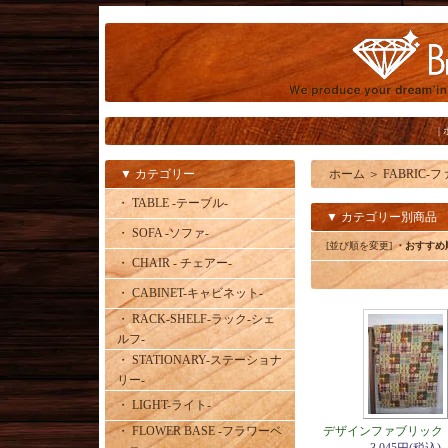
|
▼ カテゴリー
ホーム
＞
FABRIC-
・ TABLE -テーブル-
▼ カテゴリー別商品
・ SOFA -ソファ-
[並び順を変更]
・おすすめ
・ CHAIR - チェアー-
・ CABINET-キャビネット-
・ RACK-SHELF-ラック-シェ
ルフ-
・ STATIONARY-ステーショナ
リー-
・ LIGHT-ライト-
・ FLOWER BASE -フラワーベ
デザインファブリック