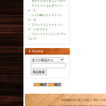
・
モザイクカリキュレーター
・
アーミーショルダーバッ
ク S
・
レトロ柄エコトートバッ
グ H
・
プリントミニトートバッ
ク バタフライ
・
プリントトートバック アン
ブレラ
▼ 商品検索
特定商取引法に基づく表記
｜
支払い方法
Copyright（C）2011
BRAND NEW ROCKET.
All ri