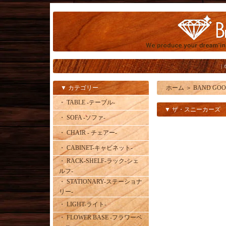
|
▼ カテゴリー
ホーム
＞
BAND GO
・ TABLE -テーブル-
▼ ザ・スニーカーズ 
・ SOFA -ソファ-
・ CHAIR - チェアー-
・ CABINET-キャビネット-
・ RACK-SHELF-ラック-シェ
ルフ-
・ STATIONARY-ステーショナ
リー-
・ LIGHT-ライト-
・ FLOWER BASE -フラワーベ