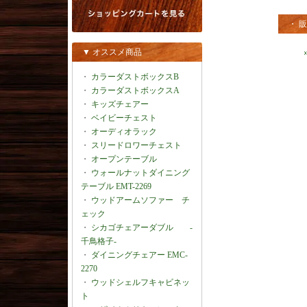
・ 
▼ オススメ商品
・
カラーダストボックスB
・
カラーダストボックスA
・
キッズチェアー
・
ベイビーチェスト
・
オーディオラック
・
スリードロワーチェスト
・
オープンテーブル
・
ウォールナットダイニング
テーブル EMT-2269
・
ウッドアームソファー チ
ェック
・
シカゴチェアーダブル -
千鳥格子-
・
ダイニングチェアー EMC-
2270
・
ウッドシェルフキャビネッ
ト