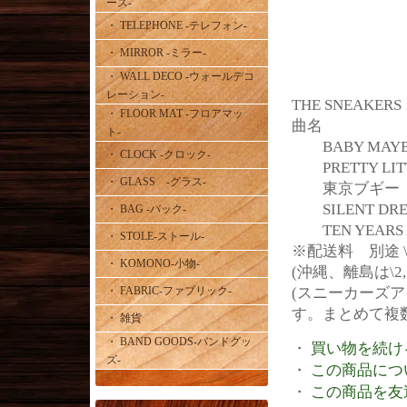
ース-
・ TELEPHONE -テレフォン-
・ MIRROR -ミラー-
・ WALL DECO -ウォールデコ
レーション-
THE SNEAKERS
・ FLOOR MAT -フロアマッ
曲名
ト-
BABY MAYBE
・ CLOCK -クロック-
PRETTY LITT
・ GLASS -グラス-
東京ブギー
SILENT DRE
・ BAG -バック-
TEN YEARS 
・ STOLE-ストール-
※配送料 別途 \6
・ KOMONO-小物-
(沖縄、離島は\2
・ FABRIC-ファブリック-
(スニーカーズア
す。まとめて複
・ 雑貨
・ BAND GOODS-バンドグッ
・
買い物を続け
ズ-
・
この商品につ
・
この商品を友